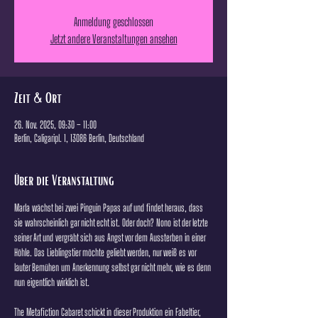
Anmeldung geschlossen
Jetzt andere Veranstaltungen ansehen
Zeit & Ort
26. Nov. 2025, 09:30 – 11:00
Berlin, Caligaripl. 1, 13086 Berlin, Deutschland
Über die Veranstaltung
Marla wächst bei zwei Pinguin Papas auf und findet heraus, dass 
sie wahrscheinlich gar nicht echt ist. Oder doch? Nono ist der letzte 
seiner Art und vergräbt sich aus Angst vor dem Aussterben in einer 
Höhle. Das Lieblingstier möchte geliebt werden, nur weiß es vor 
lauter Bemühen um Anerkennung selbst gar nicht mehr, wie es denn 
nun eigentlich wirklich ist.
The Metafiction Cabaret schickt in dieser Produktion ein Fabeltier, 