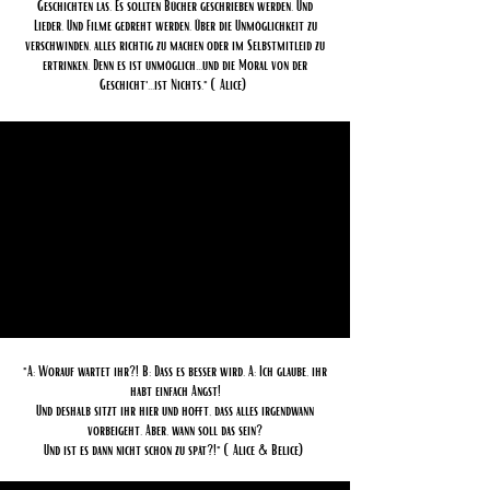
Geschichten las. Es sollten Bücher geschrieben werden. Und
Lieder. Und Filme gedreht werden. Über die Unmöglichkeit zu
verschwinden, alles richtig zu machen oder im Selbstmitleid zu
ertrinken. Denn es ist unmöglich...und die Moral von der
Geschicht'...ist Nichts." (Alice)
"A: Worauf wartet ihr?! B: Dass es besser wird. A: Ich glaube, ihr
habt einfach Angst!
Und deshalb sitzt ihr hier und hofft, dass alles irgendwann
vorbeigeht. Aber, wann soll das sein?
Und ist es dann nicht schon zu spät?!" (Alice & Belice)