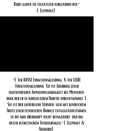
Dabei gehen sie eigentlich nirgendwo hin."
(Elephant)
"E: Ich HASSE Funktionskleidung. N: Ich LIEBE
Funktionskleidung.
Sie ist Ausdruck jener
faszinierenden Anpassungsfähigkeit des Menschen,
dank der er in nahezu jedem Habitat zurechtkommt. E:
Sie ist der lächerliche Versuch, sich mit kindlichem
Trotz einer feindlichen Umwelt entgegenzustemmen,
in die man überhaupt nicht reingehört,
und das
unter ästhetischem Totalversagen." (Elephant &
Nashorn)