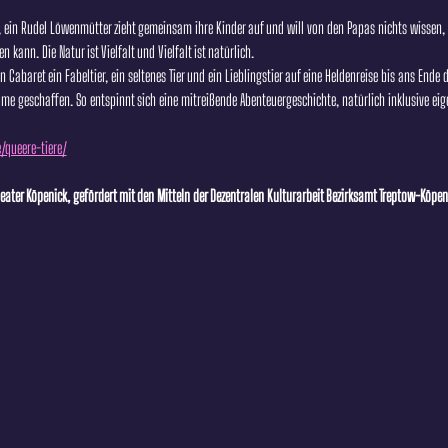
s, ein Rudel Löwenmütter zieht gemeinsam ihre Kinder auf und will von den Papas nichts wissen
kann. Die Natur ist Vielfalt und Vielfalt ist natürlich.
n Cabaret ein Fabeltier, ein seltenes Tier und ein Lieblingstier auf eine Heldenreise bis ans Ende
e geschaffen. So entspinnt sich eine mitreißende Abenteuergeschichte, natürlich inklusive eig
e/queere-tiere/
ater Köpenick, gefördert mit den Mitteln der Dezentralen Kulturarbeit Bezirksamt Treptow-Köpeni