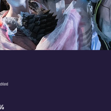
tschland
ng