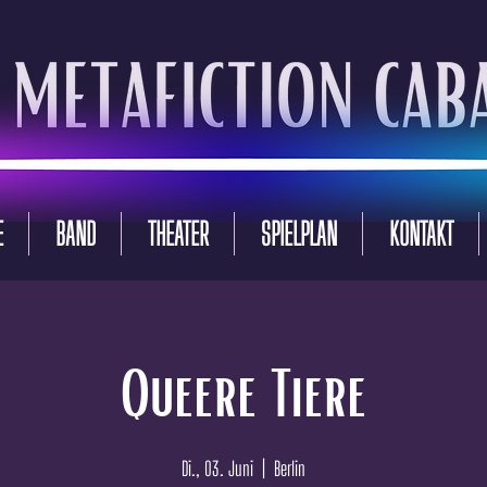
E
BAND
THEATER
SPIELPLAN
KONTAKT
Queere Tiere
Di., 03. Juni
  |  
Berlin