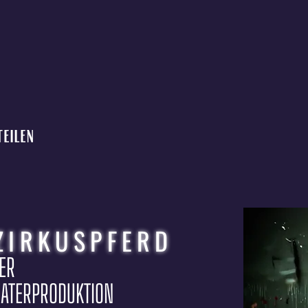
teilen
ZIRKUSPFERD
PER
EATERPRODUKTION