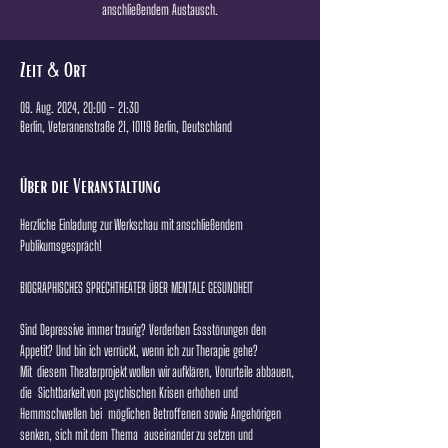
anschließendem Austausch.
Zeit & Ort
09. Aug. 2024, 20:00 – 21:30
Berlin, Veteranenstraße 21, 10119 Berlin, Deutschland
Über die Veranstaltung
Herzliche Einladung zur Werkschau mit anschließendem 
Publikumsgespräch! 
BIOGRAPHISCHES SPRECHTHEATER ÜBER MENTALE GESUNDHEIT 
Sind Depressive immer traurig? Verderben Essstörungen den 
Appetit? Und bin ich verrückt, wenn ich zur Therapie gehe?
Mit  diesem Theaterprojekt wollen wir aufklären, Vorurteile abbauen, 
die  Sichtbarkeit von psychischen Krisen erhöhen und 
Hemmschwellen bei  möglichen Betroffenen sowie Angehörigen 
senken, sich mit dem Thema  auseinander zu setzen und 