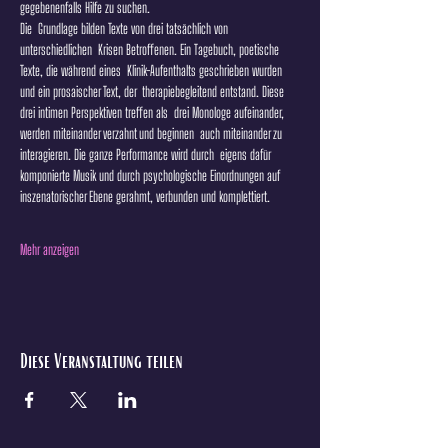
gegebenenfalls Hilfe zu suchen.
Die  Grundlage bilden Texte von drei tatsächlich von 
unterschiedlichen  Krisen Betroffenen. Ein Tagebuch, poetische 
Texte, die während eines  Klinik-Aufenthalts geschrieben wurden 
und ein prosaischer Text, der  therapiebegleitend entstand. Diese 
drei intimen Perspektiven treffen als  drei Monologe aufeinander, 
werden miteinander verzahnt und beginnen  auch miteinander zu 
interagieren. Die ganze Performance wird durch  eigens dafür 
komponierte Musik und durch psychologische Einordnungen auf 
inszenatorischer Ebene gerahmt, verbunden und komplettiert.
Mehr anzeigen
Diese Veranstaltung teilen