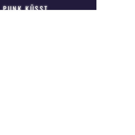
PUNK KÜSST
ZIRKUSPFERD
QUEER | ROCK | ZIRKUS | OPER
MUSIKTHEATER | BAND | THEATERPRODUKTION