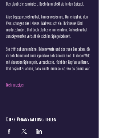
Das glaubt sie zumindest. Doch dann blickt sie in den Spiegel.
Alice begegnet sich selbst. Immer wieder neu. Mal erliegt sie den 
Versuchungen des Lebens. Mal versucht sie, ihr inneres Kind 
wiederzufinden. Und doch bleibt sie immer allein. Auf sich selbst 
zurückgeworfen verläuft sie sich im Spiegelkabinett.
Sie trifft auf unheimliche, liebenswerte und abstruse Gestalten, die 
ihr sehr fremd und doch irgendwie sehr ähnlich sind. In dieser Welt 
mit absurden Spielregeln, versucht sie, nicht den Kopf zu verlieren. 
Und beginnt zu ahnen, dass nichts mehr so ist, wie es einmal war.
Mehr anzeigen
Diese Veranstaltung teilen