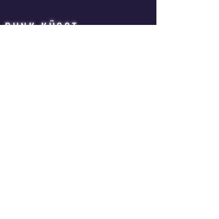
PUNK KÜSST
ZIRKUSPFERD
QUEER | ROCK | ZIRKUS | OPER
MUSIKTHEATER | BAND | THEATERPRODUKTION