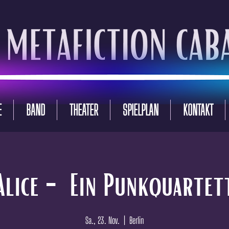
E
BAND
THEATER
SPIELPLAN
KONTAKT
Alice - Ein Punkquartet
Sa., 23. Nov.
  |  
Berlin