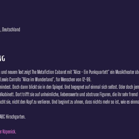
n, Deutschland
ng
nd neuem Text zeigt The Metafiction Cabaret mit "Alice - Ein Punkquartett" ein Musiktheater übe
 Lewis Carrolls "Alice im Wunderland", für Menschen von 12-99.
zumindest. Doch dann blickt sie in den Spiegel. Und begegnet auf einmal sich selbst. Oder doch j
lkabinett. Dort trifft sie auf unheimliche, liebenswerte und abstruse Figuren, die ihr sehr fremd
ucht sie, nicht den Kopf zu verlieren. Und beginnt zu ahnen, dass nichts mehr so ist, wie es einma
ABC Hirschgarten.
r Köpenick.