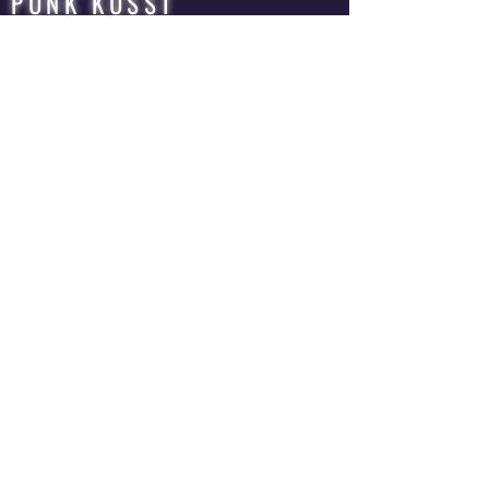
PUNK KÜSST
ZIRKUSPFERD
QUEER | ROCK | ZIRKUS | OPER
MUSIKTHEATER | BAND | THEATERPRODUKTION