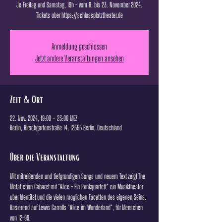
Je Freitag und Samstag, 19h - vom 8. bis 23. November 2024.
Tickets über https://schlossplatztheater.de
Anmeldung geschlossen
Jetzt andere Veranstaltungen ansehen
Zeit & Ort
22. Nov. 2024, 19:00 – 23:00 MEZ
Berlin, Hirschgartenstraße 14, 12555 Berlin, Deutschland
Über die Veranstaltung
Mit mitreißenden und tiefgründigen Songs und neuem Text zeigt The 
Metafiction Cabaret mit "Alice - Ein Punkquartett" ein Musiktheater 
über Identität und die vielen möglichen Facetten des eigenen Seins. 
Basierend auf Lewis Carrolls "Alice im Wunderland", für Menschen 
von 12-99.