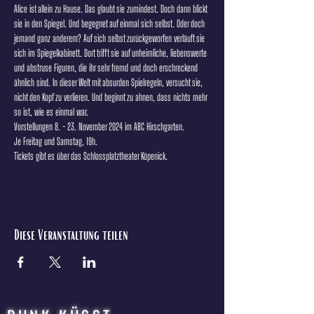
Alice ist allein zu Hause. Das glaubt sie zumindest. Doch dann blickt 
sie in den Spiegel. Und begegnet auf einmal sich selbst. Oder doch 
jemand ganz anderem? Auf sich selbst zurückgeworfen verläuft sie 
sich im Spiegelkabinett. Dort trifft sie auf unheimliche, liebenswerte 
und abstruse Figuren, die ihr sehr fremd und doch erschreckend 
ähnlich sind. In dieser Welt mit absurden Spielregeln, versucht sie, 
nicht den Kopf zu verlieren. Und beginnt zu ahnen, dass nichts mehr 
so ist, wie es einmal war.
Vorstellungen 8. - 23. November 2024 im ABC Hirschgarten. 
Je Freitag und Samstag, 19h. 
Tickets gibt es über das Schlossplatztheater Köpenick.
Diese Veranstaltung teilen