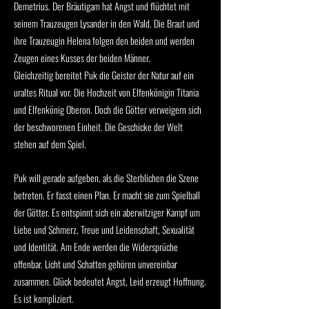
Demetrius. Der Bräutigam hat Angst und flüchtet mit
seinem Trauzeugen Lysander in den Wald. Die Braut und
ihre Trauzeugin Helena folgen den beiden und werden
Zeugen eines Kusses der beiden Männer.
Gleichzeitig bereitet Puk die Geister der Natur auf ein
uraltes Ritual vor. Die Hochzeit von Elfenkönigin Titania
und Elfenkönig Oberon. Doch die Götter verweigern sich
der beschworenen Einheit. Die Geschicke der Welt
stehen auf dem Spiel.
Puk will gerade aufgeben, als die Sterblichen die Szene
betreten. Er fasst einen Plan. Er macht sie zum Spielball
der Götter. Es entspinnt sich ein aberwitziger Kampf um
Liebe und Schmerz, Treue und Leidenschaft, Sexualität
und Identität. Am Ende werden die Widersprüche
offenbar. Licht und Schatten gehören unvereinbar
zusammen. Glück bedeutet Angst, Leid erzeugt Hoffnung.
Es ist kompliziert.