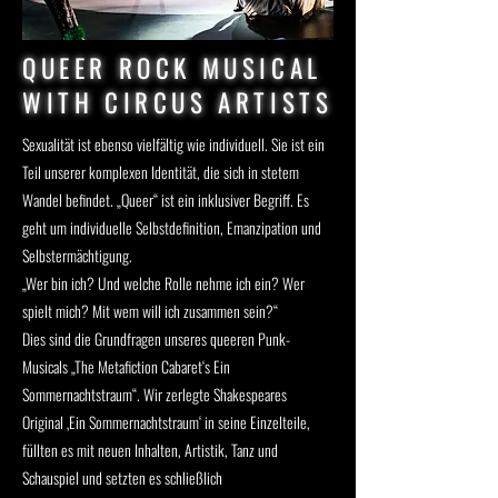
QUEER ROCK MUSICAL
WITH CIRCUS ARTISTS
Sexualität ist ebenso vielfältig wie individuell. Sie ist ein
Teil unserer komplexen Identität, die sich in stetem
Wandel befindet. „Queer“ ist ein inklusiver Begriff. Es
geht um individuelle Selbstdefinition, Emanzipation und
Selbstermächtigung.
„Wer bin ich? Und welche Rolle nehme ich ein? Wer
spielt mich? Mit wem will ich zusammen sein?“
Dies sind die Grundfragen unseres queeren Punk-
Musicals „The Metafiction Cabaret‘s Ein
Sommernachtstraum“. Wir zerlegte Shakespeares
Original ‚Ein Sommernachtstraum‘ in seine Einzelteile,
füllten es mit neuen Inhalten, Artistik, Tanz und
Schauspiel und setzten es schließlich