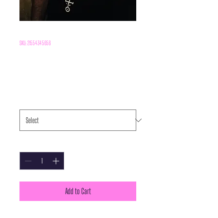
SKU: 21554345656
T-shirt
Price
€25.00
Größe
*
Quantity
*
Add to Cart