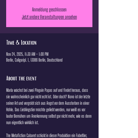
Anmeldung geschlossen
Jetzt andere Veranstaltungen ansehen
Time & Location
Nov 24, 2025, 11:30 AM – 1:00 PM
Berlin, Caligaripl. 1, 13086 Berlin, Deutschland
About the event
Marla wächst bei zwei Pinguin Papas auf und findet heraus, dass 
sie wahrscheinlich gar nicht echt ist. Oder doch? Nono ist der letzte 
seiner Art und vergräbt sich aus Angst vor dem Aussterben in einer 
Höhle. Das Lieblingstier möchte geliebt werden, nur weiß es vor 
lauter Bemühen um Anerkennung selbst gar nicht mehr, wie es denn 
nun eigentlich wirklich ist.
The Metafiction Cabaret schickt in dieser Produktion ein Fabeltier, 