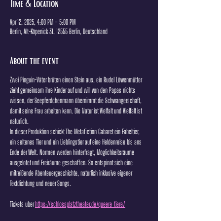
Time & Location
Apr 12, 2025, 4:00 PM – 5:00 PM
Berlin, Alt-Köpenick 31, 12555 Berlin, Deutschland
About the event
Zwei Pinguin-Väter brüten einen Stein aus, ein Rudel Löwenmütter 
zieht gemeinsam ihre Kinder auf und will von den Papas nichts 
wissen, der Seepferdchenmann übernimmt die Schwangerschaft, 
damit seine Frau arbeiten kann. Die Natur ist Vielfalt und Vielfalt ist 
natürlich.
In dieser Produktion schickt The Metafiction Cabaret ein Fabeltier, 
ein seltenes Tier und ein Lieblingstier auf eine Heldenreise bis ans 
Ende der Welt. Normen werden hinterfragt, Möglichkeitsräume 
ausgelotet und Freiräume geschaffen. So entspinnt sich eine 
mitreißende Abenteuergeschichte, natürlich inklusive eigener 
Textdichtung und neuer Songs.
Tickets über 
https://schlossplatztheater.de/queere-tiere/