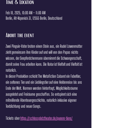
Time & Location
Feb 18, 2025, 10:00 AM – 11:00 AM
Berlin, Alt-Köpenick 31, 12555 Berlin, Deutschland
About the event
Zwei Pinguin-Väter brüten einen Stein aus, ein Rudel Löwenmütter 
zieht gemeinsam ihre Kinder auf und will von den Papas nichts 
wissen, der Seepferdchenmann übernimmt die Schwangerschaft, 
damit seine Frau arbeiten kann. Die Natur ist Vielfalt und Vielfalt ist 
natürlich.
In dieser Produktion schickt The Metafiction Cabaret ein Fabeltier, 
ein seltenes Tier und ein Lieblingstier auf eine Heldenreise bis ans 
Ende der Welt. Normen werden hinterfragt, Möglichkeitsräume 
ausgelotet und Freiräume geschaffen. So entspinnt sich eine 
mitreißende Abenteuergeschichte, natürlich inklusive eigener 
Textdichtung und neuer Songs.
Tickets über 
https://schlossplatztheater.de/queere-tiere/