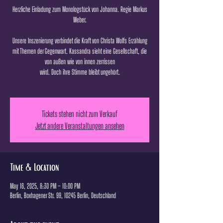
Herzliche Einladung zum Monologstück von Johanna. Regie Markus
Weber.
Unsere Inszenierung verbindet die Kraft von Christa Wolfs Erzählung
mit Themen der Gegenwart. Kassandra sieht eine Gesellschaft, die
von außen wie von innen zerrissen
wird. Doch ihre Stimme bleibt ungehört.
Tickets stehen nicht zum Verkauf
Jetzt andere Veranstaltungen ansehen
Time & Location
May 16, 2025, 8:30 PM – 10:00 PM
Berlin, Boxhagener Str. 99, 10245 Berlin, Deutschland