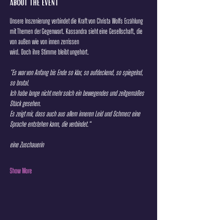
About the event
Unsere Inszenierung verbindet die Kraft von Christa Wolfs Erzählung 
mit Themen der Gegenwart. Kassandra sieht eine Gesellschaft, die 
von außen wie von innen zerrissen
wird. Doch ihre Stimme bleibt ungehört.
"Es war von Anfang bis Ende so klar, so aufdeckend, so spiegelnd, 
so brutal.
Ich habe lange nicht mehr solch ein bewegendes und zeitgemäßes 
Stück gesehen.
Es zeigt mir, dass auch aus allem inneren Leid und Schmerz eine 
Sprache entstehen kann, die verbindet.“
eine Zuschauerin
Show More