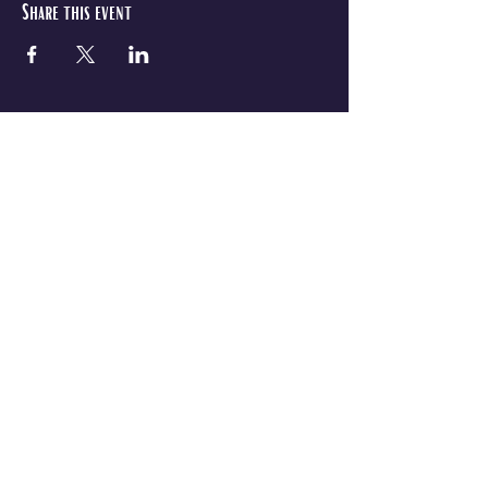
Share this event
PUNK KISSES CIRCUS
HORSE
QUEER | ROCK | CIRCUS | OPERA