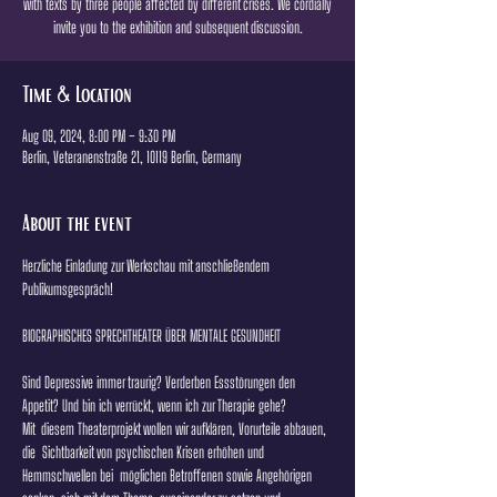
with texts by three people affected by different crises. We cordially
invite you to the exhibition and subsequent discussion.
Time & Location
Aug 09, 2024, 8:00 PM – 9:30 PM
Berlin, Veteranenstraße 21, 10119 Berlin, Germany
About the event
Herzliche Einladung zur Werkschau mit anschließendem 
Publikumsgespräch! 
BIOGRAPHISCHES SPRECHTHEATER ÜBER MENTALE GESUNDHEIT 
Sind Depressive immer traurig? Verderben Essstörungen den 
Appetit? Und bin ich verrückt, wenn ich zur Therapie gehe?
Mit  diesem Theaterprojekt wollen wir aufklären, Vorurteile abbauen, 
die  Sichtbarkeit von psychischen Krisen erhöhen und 
Hemmschwellen bei  möglichen Betroffenen sowie Angehörigen 