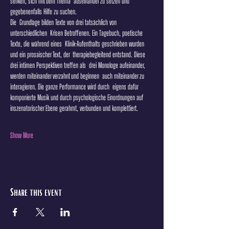
senken, sich mit dem Thema  auseinander zu setzen und 
gegebenenfalls Hilfe zu suchen.
Die  Grundlage bilden Texte von drei tatsächlich von 
unterschiedlichen  Krisen Betroffenen. Ein Tagebuch, poetische 
Texte, die während eines  Klinik-Aufenthalts geschrieben wurden 
und ein prosaischer Text, der  therapiebegleitend entstand. Diese 
drei intimen Perspektiven treffen als  drei Monologe aufeinander, 
werden miteinander verzahnt und beginnen  auch miteinander zu 
interagieren. Die ganze Performance wird durch  eigens dafür 
komponierte Musik und durch psychologische Einordnungen auf 
inszenatorischer Ebene gerahmt, verbunden und komplettiert.
Show More
Share this event