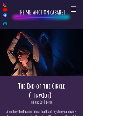
The End of the Circle
(TryOut)
Fri, Aug 09
  |  
Berlin
A touching theater about mental health and psychological crises -