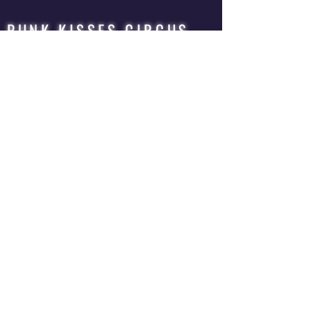
PUNK KISSES CIRCUS
HORSE
QUEER | ROCK | CIRCUS | OPERA
MUSICAL THEATER | BAND | THEATER PRODUCTION