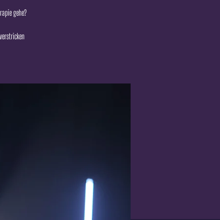
erapie gehe?
verstricken